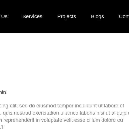
 Us
Services
Projects
Blogs
Con
min
ing elit, sed do eiusmod tempor incididunt ut labore et
uis nostrud exercitation ullamco laboris nisi ut aliquip 
reprehenderit in voluptate velit esse cillum dolore eu
…]