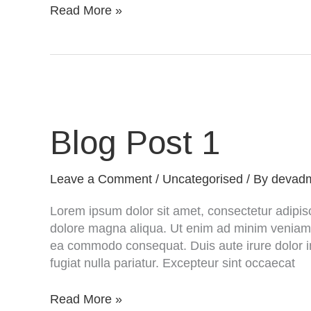
Read More »
B
l
o
Blog Post 1
g
P
Leave a Comment
/
Uncategorised
/ By
devad
o
s
Lorem ipsum dolor sit amet, consectetur adipisc
t
dolore magna aliqua. Ut enim ad minim veniam, q
1
ea commodo consequat. Duis aute irure dolor in 
fugiat nulla pariatur. Excepteur sint occaecat
Read More »