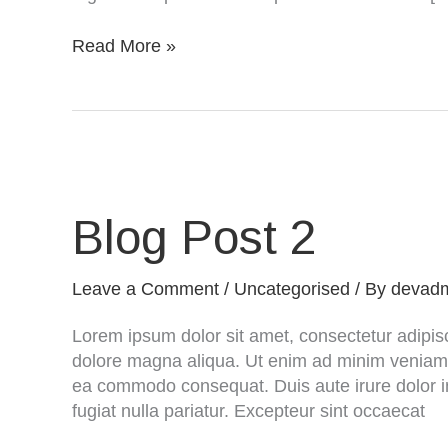
Read More »
B
l
o
Blog Post 2
g
P
Leave a Comment
/
Uncategorised
/ By
devad
o
s
Lorem ipsum dolor sit amet, consectetur adipisc
t
dolore magna aliqua. Ut enim ad minim veniam, q
2
ea commodo consequat. Duis aute irure dolor in 
fugiat nulla pariatur. Excepteur sint occaecat